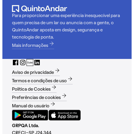
Para proporcionar uma experiência inesquecível para
quem precisa de um lar ou anuncia com a gente, o
QuintoAndar aposta em design, segurança e
tecnologia de ponta.
Mais informações
Aviso de privacidade
Termos e condições de uso
Política de Cookies
Preferências de cookies
Manual do usuário
GRPQA Ltda.
CRECI-SP J24.344