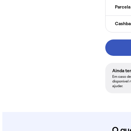
Parcela 
Cashba
Ainda te
Em caso de 
disponível 
ajudar.
O qu