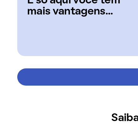
E só aqui você tem
mais vantagens...
Saiba