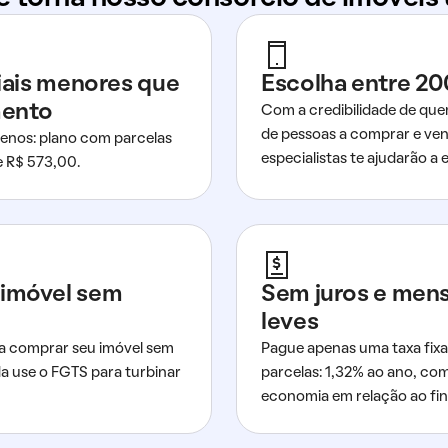
ciais menores que
Escolha entre 20
mento
Com a credibilidade de que
de pessoas a comprar e ven
nos: plano com parcelas
especialistas te ajudarão a e
de R$ 573,00.
imóvel sem
Sem juros e men
leves
a comprar seu imóvel sem
Pague apenas uma taxa fixa
da use o FGTS para turbinar
parcelas: 1,32% ao ano, co
economia em relação ao fi