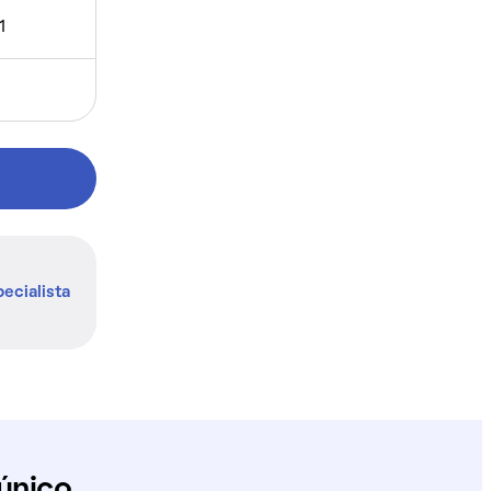
1
ecialista
único