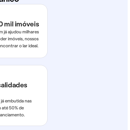
0 mil imóveis
m já ajudou milhares
der imóveis, nossos
ncontrar o lar ideal.
salidades
 já embutida nas
m até 50% de
nanciamento.