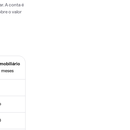
r. A conta é
bre o valor
mobiliário
 meses
o
0