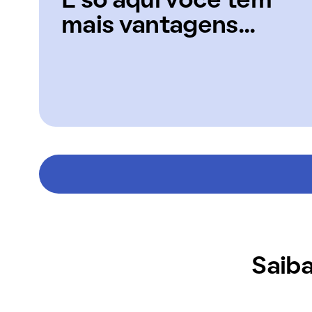
E só aqui você tem
mais vantagens...
Saiba