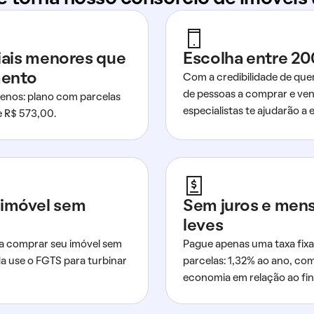
ciais menores que
Escolha entre 20
mento
Com a credibilidade de que
de pessoas a comprar e ven
nos: plano com parcelas
especialistas te ajudarão a e
de R$ 573,00.
imóvel sem
Sem juros e men
leves
a comprar seu imóvel sem
Pague apenas uma taxa fixa
da use o FGTS para turbinar
parcelas: 1,32% ao ano, co
economia em relação ao fi