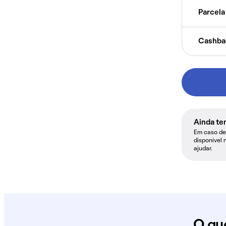
Parcela 
Cashba
Ainda te
Em caso de 
disponível 
ajudar.
O qu