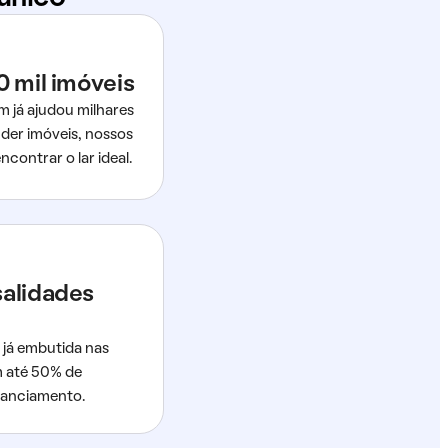
0 mil imóveis
m já ajudou milhares
der imóveis, nossos
ncontrar o lar ideal.
salidades
 já embutida nas
m até 50% de
nanciamento.