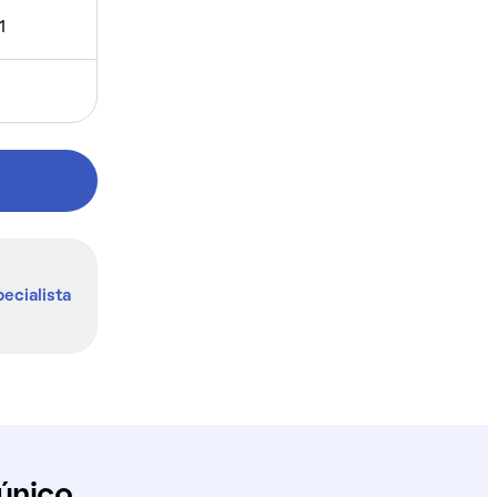
1
ecialista
único