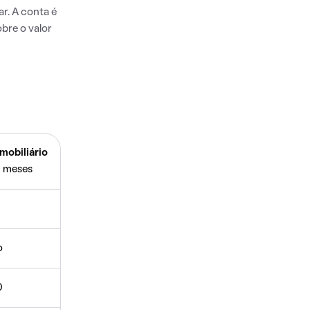
r. A conta é
bre o valor
mobiliário
 meses
o
0