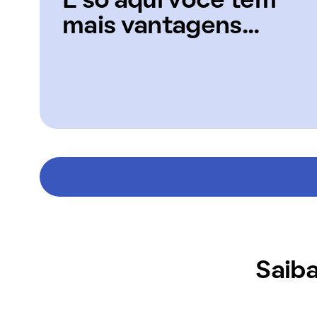
E só aqui você tem
mais vantagens...
Saiba