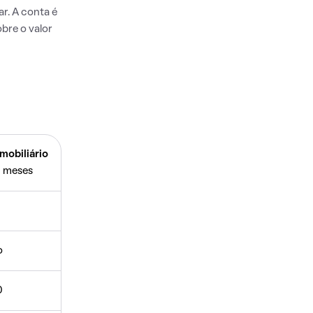
r. A conta é
bre o valor
mobiliário
 meses
o
0