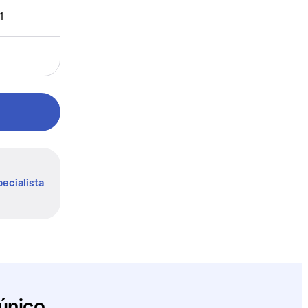
1
ecialista
único