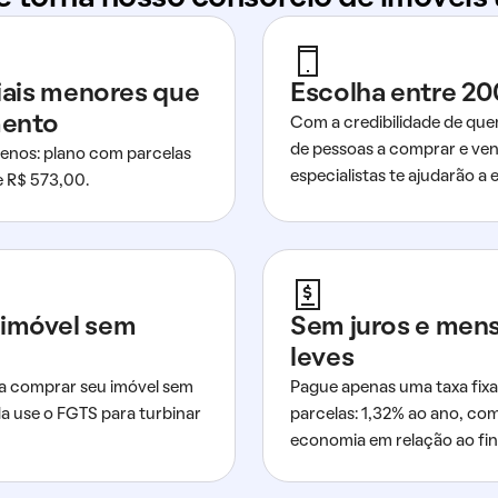
ciais menores que
Escolha entre 20
mento
Com a credibilidade de que
de pessoas a comprar e ven
nos: plano com parcelas
especialistas te ajudarão a e
de R$ 573,00.
imóvel sem
Sem juros e men
leves
a comprar seu imóvel sem
Pague apenas uma taxa fixa
da use o FGTS para turbinar
parcelas: 1,32% ao ano, co
economia em relação ao fi