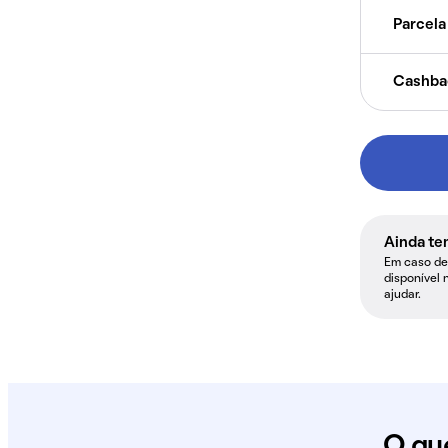
Parcela 
Cashba
Ainda te
Em caso de 
disponível 
ajudar.
O qu