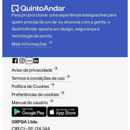
Para proporcionar uma experiência inesquecível para
quem precisa de um lar ou anuncia com a gente, o
QuintoAndar aposta em design, segurança e
tecnologia de ponta.
Mais informações
Aviso de privacidade
Termos e condições de uso
Política de Cookies
Preferências de cookies
Manual do usuário
GRPQA Ltda.
CRECI-SP J24.344