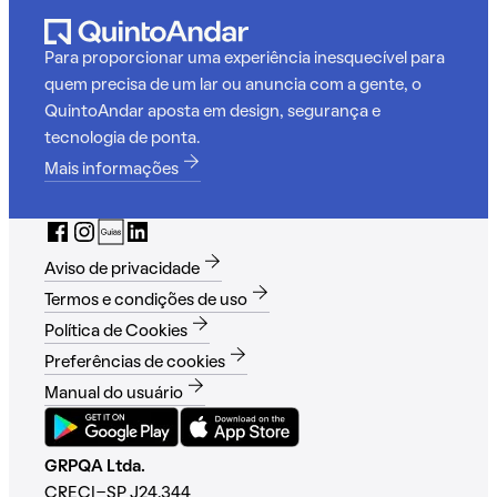
Para proporcionar uma experiência inesquecível para
quem precisa de um lar ou anuncia com a gente, o
QuintoAndar aposta em design, segurança e
tecnologia de ponta.
Mais informações
Aviso de privacidade
Termos e condições de uso
Política de Cookies
Preferências de cookies
Manual do usuário
GRPQA Ltda.
CRECI-SP J24.344