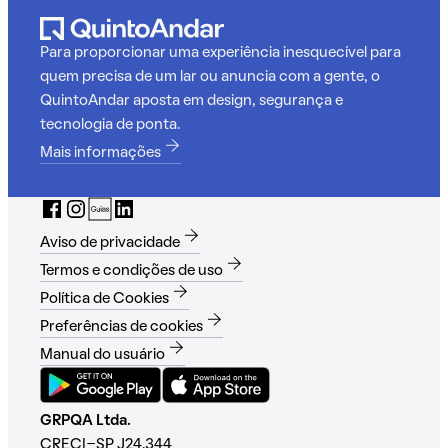
Para proporcionar uma experiência inesquecível para
quem precisa de um lar ou anuncia com a gente, o
QuintoAndar aposta em design, segurança e
tecnologia de ponta.
Mais informações
Aviso de privacidade
Termos e condições de uso
Política de Cookies
Preferências de cookies
Manual do usuário
GRPQA Ltda.
CRECI-SP J24.344