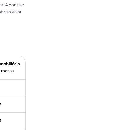
r. A conta é
bre o valor
mobiliário
 meses
o
0