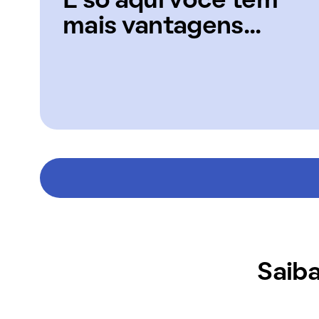
E só aqui você tem
mais vantagens...
Saiba