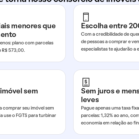
ciais menores que
Escolha entre 20
mento
Com a credibilidade de que
de pessoas a comprar e ven
nos: plano com parcelas
especialistas te ajudarão a e
de R$ 573,00.
imóvel sem
Sem juros e men
leves
a comprar seu imóvel sem
Pague apenas uma taxa fixa
da use o FGTS para turbinar
parcelas: 1,32% ao ano, co
economia em relação ao fi