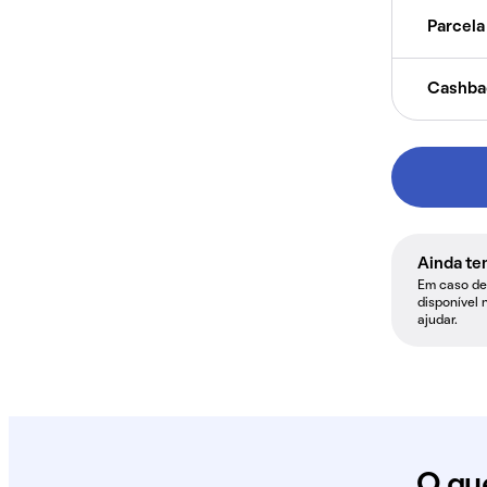
Parcela 
Cashba
Ainda te
Em caso de 
disponível 
ajudar.
O qu