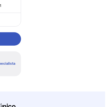
1
ecialista
único