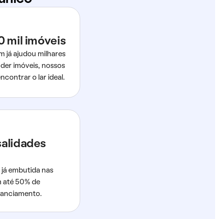
0 mil imóveis
m já ajudou milhares
der imóveis, nossos
ncontrar o lar ideal.
salidades
 já embutida nas
m até 50% de
nanciamento.