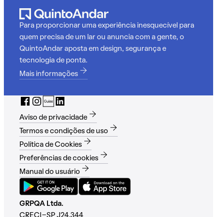
Para proporcionar uma experiência inesquecível para
quem precisa de um lar ou anuncia com a gente, o
QuintoAndar aposta em design, segurança e
tecnologia de ponta.
Mais informações
Aviso de privacidade
Termos e condições de uso
Política de Cookies
Preferências de cookies
Manual do usuário
GRPQA Ltda.
CRECI-SP J24.344