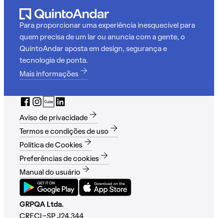
Para proporcionar uma experiência inesquecível para
quem precisa de um lar ou anuncia com a gente, o
QuintoAndar aposta em design, segurança e
tecnologia de ponta.
Mais informações
Aviso de privacidade
Termos e condições de uso
Política de Cookies
Preferências de cookies
Manual do usuário
GRPQA Ltda.
CRECI-SP J24.344