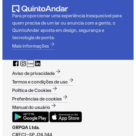
Para proporcionar uma experiência inesquecível para
quem precisa de um lar ou anuncia com a gente, o
QuintoAndar aposta em design, segurança e
tecnologia de ponta.
Mais informações
Aviso de privacidade
Termos e condições de uso
Política de Cookies
Preferências de cookies
Manual do usuário
GRPQA Ltda.
CRECI-SP J24.344