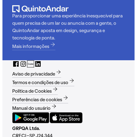
Para proporcionar uma experiência inesquecível para
quem precisa de um lar ou anuncia com a gente, o
QuintoAndar aposta em design, segurança e
tecnologia de ponta.
Mais informações
Aviso de privacidade
Termos e condições de uso
Política de Cookies
Preferências de cookies
Manual do usuário
GRPQA Ltda.
CRECI-SP J24.344