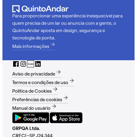
Para proporcionar uma experiência inesquecível para
quem precisa de um lar ou anuncia com a gente, o
QuintoAndar aposta em design, segurança e
tecnologia de ponta.
Mais informações
Aviso de privacidade
Termos e condições de uso
Política de Cookies
Preferências de cookies
Manual do usuário
GRPQA Ltda.
CRECI-SP J24.344