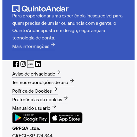
Para proporcionar uma experiência inesquecível para
quem precisa de um lar ou anuncia com a gente, o
QuintoAndar aposta em design, segurança e
tecnologia de ponta.
Mais informações
Aviso de privacidade
Termos e condições de uso
Política de Cookies
Preferências de cookies
Manual do usuário
GRPQA Ltda.
CRECI-SP J24.344