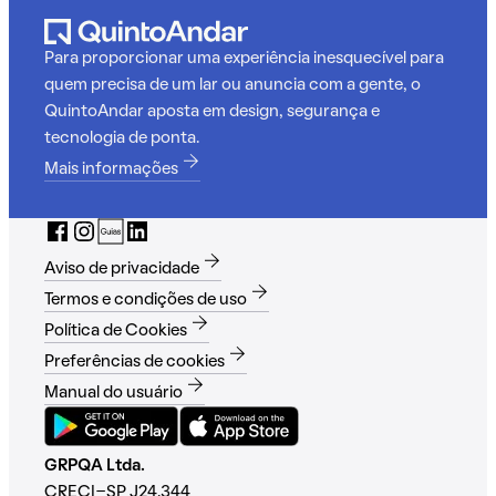
Para proporcionar uma experiência inesquecível para
quem precisa de um lar ou anuncia com a gente, o
QuintoAndar aposta em design, segurança e
tecnologia de ponta.
Mais informações
Aviso de privacidade
Termos e condições de uso
Política de Cookies
Preferências de cookies
Manual do usuário
GRPQA Ltda.
CRECI-SP J24.344