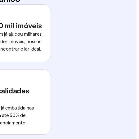
0 mil imóveis
m já ajudou milhares
der imóveis, nossos
ncontrar o lar ideal.
salidades
 já embutida nas
m até 50% de
nanciamento.