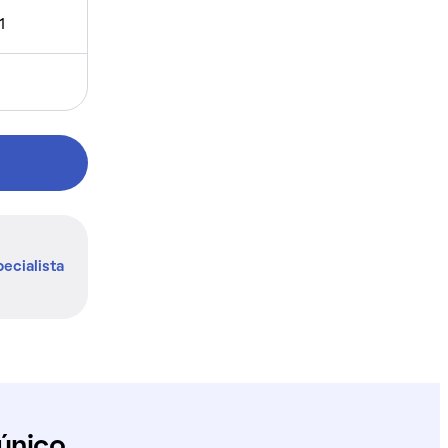
1
ecialista
único