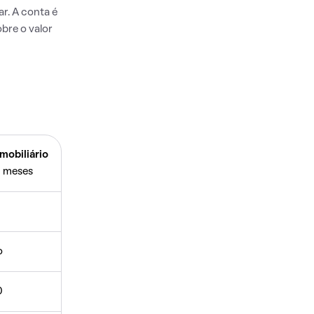
r. A conta é
bre o valor
mobiliário
 meses
o
0