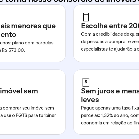
ciais menores que
Escolha entre 20
mento
Com a credibilidade de que
de pessoas a comprar e ven
nos: plano com parcelas
especialistas te ajudarão a e
de R$ 573,00.
imóvel sem
Sem juros e men
leves
a comprar seu imóvel sem
Pague apenas uma taxa fixa
da use o FGTS para turbinar
parcelas: 1,32% ao ano, co
economia em relação ao fi