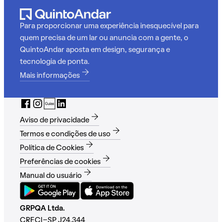
Para proporcionar uma experiência inesquecível para
quem precisa de um lar ou anuncia com a gente, o
QuintoAndar aposta em design, segurança e
tecnologia de ponta.
Mais informações
Aviso de privacidade
Termos e condições de uso
Política de Cookies
Preferências de cookies
Manual do usuário
GRPQA Ltda.
CRECI-SP J24.344