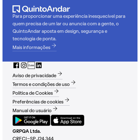
Para proporcionar uma experiência inesquecível para
quem precisa de um lar ou anuncia com a gente, o
QuintoAndar aposta em design, segurança e
tecnologia de ponta.
Mais informações
Aviso de privacidade
Termos e condições de uso
Política de Cookies
Preferências de cookies
Manual do usuário
GRPQA Ltda.
CRECI-SP J24.344