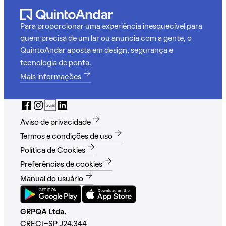
Para proporcionar uma experiência inesquecível para
quem precisa de um lar ou anuncia com a gente, o
QuintoAndar aposta em design, segurança e
tecnologia de ponta.
Mais informações
Aviso de privacidade
Termos e condições de uso
Política de Cookies
Preferências de cookies
Manual do usuário
GRPQA Ltda.
CRECI-SP J24.344