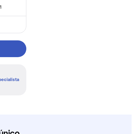
1
ecialista
único