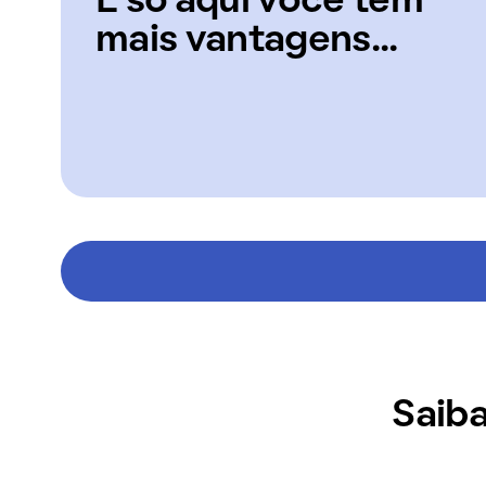
E só aqui você tem
mais vantagens...
Saiba