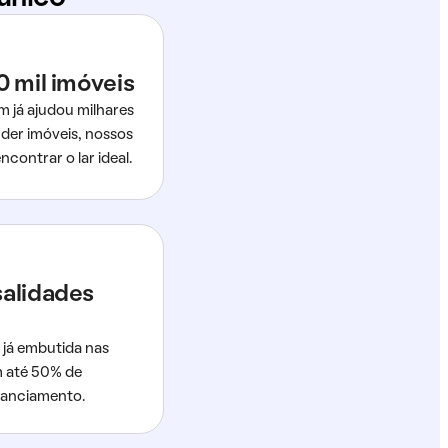
0 mil imóveis
m já ajudou milhares
der imóveis, nossos
ncontrar o lar ideal.
salidades
 já embutida nas
m até 50% de
nanciamento.