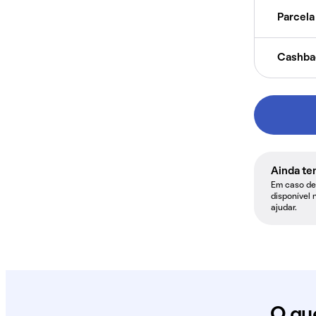
Parcela 
Cashba
Ainda te
Em caso de 
disponível 
ajudar.
O qu