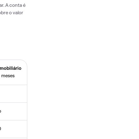
r. A conta é
bre o valor
mobiliário
 meses
o
0