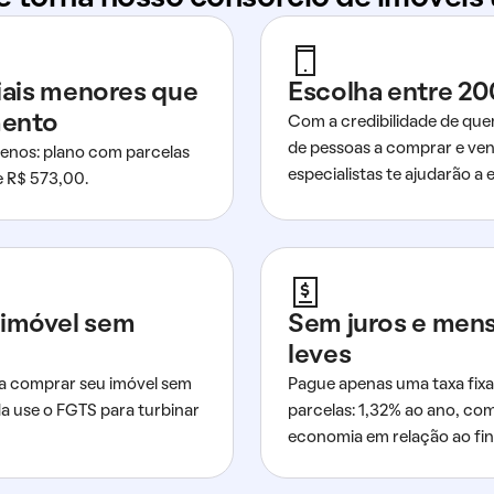
ciais menores que
Escolha entre 20
mento
Com a credibilidade de que
de pessoas a comprar e ven
nos: plano com parcelas
especialistas te ajudarão a e
de R$ 573,00.
imóvel sem
Sem juros e men
leves
a comprar seu imóvel sem
Pague apenas uma taxa fixa
da use o FGTS para turbinar
parcelas: 1,32% ao ano, co
economia em relação ao fi