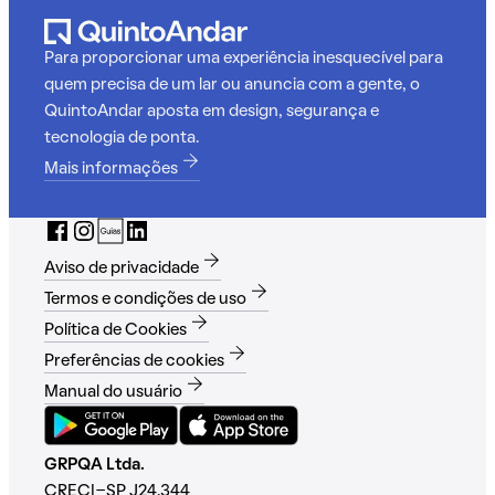
Para proporcionar uma experiência inesquecível para
quem precisa de um lar ou anuncia com a gente, o
QuintoAndar aposta em design, segurança e
tecnologia de ponta.
Mais informações
Aviso de privacidade
Termos e condições de uso
Política de Cookies
Preferências de cookies
Manual do usuário
GRPQA Ltda.
CRECI-SP J24.344