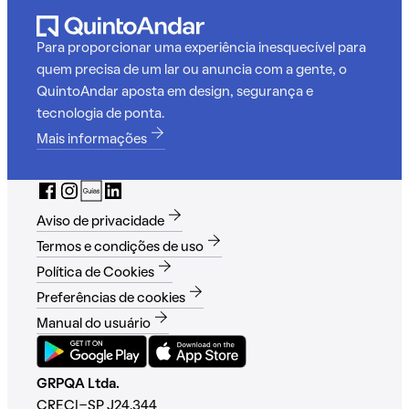
Para proporcionar uma experiência inesquecível para
quem precisa de um lar ou anuncia com a gente, o
QuintoAndar aposta em design, segurança e
tecnologia de ponta.
Mais informações
Aviso de privacidade
Termos e condições de uso
Política de Cookies
Preferências de cookies
Manual do usuário
GRPQA Ltda.
CRECI-SP J24.344