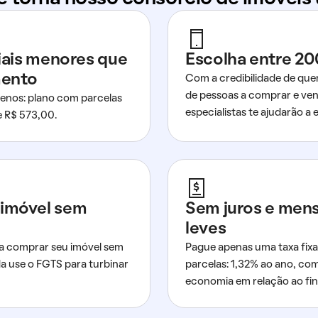
ciais menores que
Escolha entre 20
mento
Com a credibilidade de que
de pessoas a comprar e ven
nos: plano com parcelas
especialistas te ajudarão a e
de R$ 573,00.
imóvel sem
Sem juros e men
leves
a comprar seu imóvel sem
Pague apenas uma taxa fixa
da use o FGTS para turbinar
parcelas: 1,32% ao ano, co
economia em relação ao fi