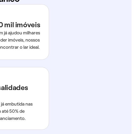
0 mil imóveis
m já ajudou milhares
der imóveis, nossos
ncontrar o lar ideal.
salidades
 já embutida nas
m até 50% de
nanciamento.