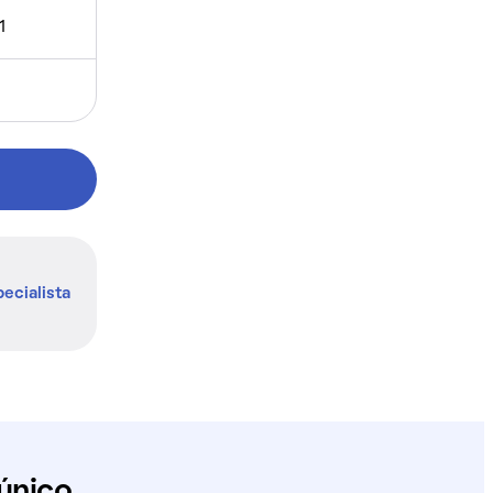
1
ecialista
único