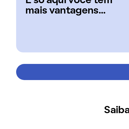
E só aqui você tem
mais vantagens...
Saiba