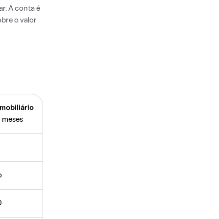
r. A conta é
bre o valor
mobiliário
 meses
o
0