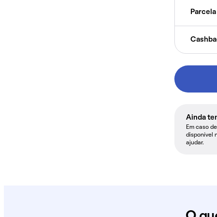
Parcela 
Cashba
Ainda te
Em caso de 
disponível 
ajudar.
O qu