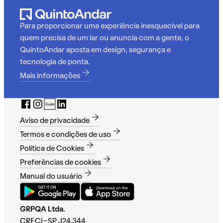
Para proporcionar uma experiência inesquecível para
quem precisa de um lar ou anuncia com a gente, o
QuintoAndar aposta em design, segurança e
tecnologia de ponta.
Mais informações
Aviso de privacidade
Termos e condições de uso
Política de Cookies
Preferências de cookies
Manual do usuário
GRPQA Ltda.
CRECI-SP J24.344