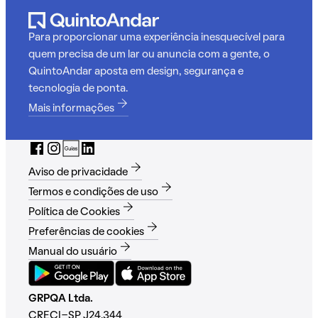
Para proporcionar uma experiência inesquecível para
quem precisa de um lar ou anuncia com a gente, o
QuintoAndar aposta em design, segurança e
tecnologia de ponta.
Mais informações
Aviso de privacidade
Termos e condições de uso
Política de Cookies
Preferências de cookies
Manual do usuário
GRPQA Ltda.
CRECI-SP J24.344