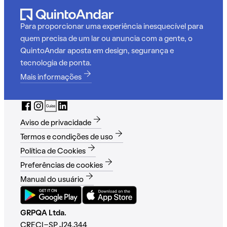
Para proporcionar uma experiência inesquecível para
quem precisa de um lar ou anuncia com a gente, o
QuintoAndar aposta em design, segurança e
tecnologia de ponta.
Mais informações
Aviso de privacidade
Termos e condições de uso
Política de Cookies
Preferências de cookies
Manual do usuário
GRPQA Ltda.
CRECI-SP J24.344