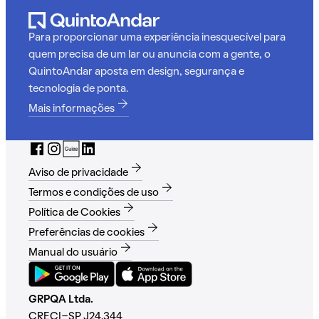
Para proporcionar uma experiência inesquecível para
quem precisa de um lar ou anuncia com a gente, o
QuintoAndar aposta em design, segurança e
tecnologia de ponta.
Mais informações
Aviso de privacidade
Termos e condições de uso
Política de Cookies
Preferências de cookies
Manual do usuário
GRPQA Ltda.
CRECI-SP J24.344