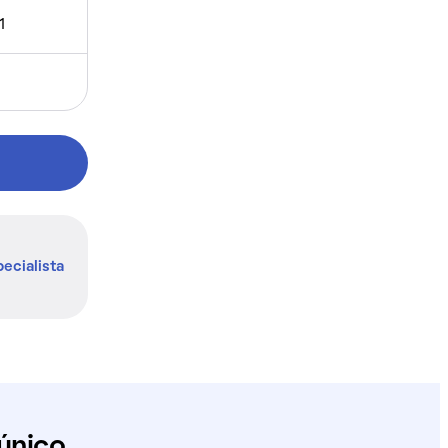
1
ecialista
único