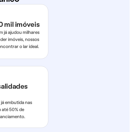
0 mil imóveis
m já ajudou milhares
der imóveis, nossos
ncontrar o lar ideal.
salidades
 já embutida nas
m até 50% de
nanciamento.