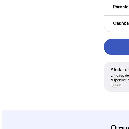
Parcela 
Cashba
Ainda te
Em caso de 
disponível 
ajudar.
O qu