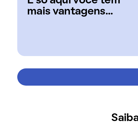
E só aqui você tem
mais vantagens...
Saiba