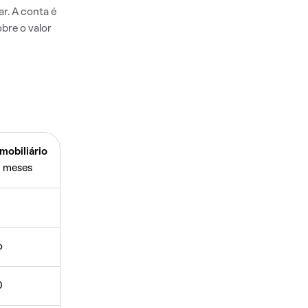
r. A conta é
bre o valor
mobiliário
 meses
o
0