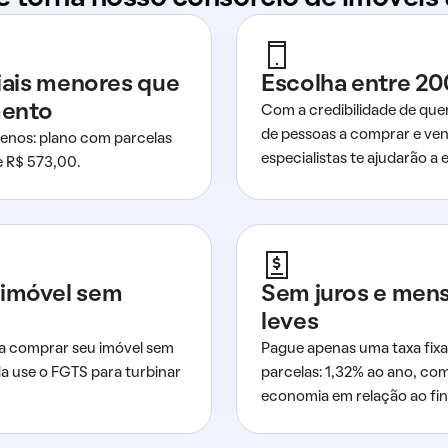
ciais menores que
Escolha entre 20
mento
Com a credibilidade de que
de pessoas a comprar e ven
nos: plano com parcelas
especialistas te ajudarão a e
de R$ 573,00.
imóvel sem
Sem juros e men
leves
a comprar seu imóvel sem
Pague apenas uma taxa fixa
da use o FGTS para turbinar
parcelas: 1,32% ao ano, co
economia em relação ao fi