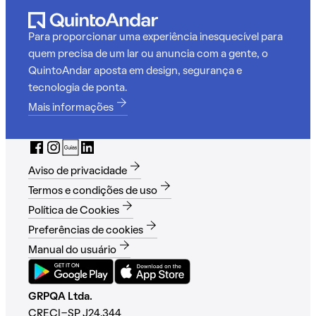
Para proporcionar uma experiência inesquecível para
quem precisa de um lar ou anuncia com a gente, o
QuintoAndar aposta em design, segurança e
tecnologia de ponta.
Mais informações
Aviso de privacidade
Termos e condições de uso
Política de Cookies
Preferências de cookies
Manual do usuário
GRPQA Ltda.
CRECI-SP J24.344