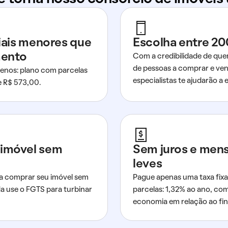
ciais menores que
Escolha entre 20
mento
Com a credibilidade de que
de pessoas a comprar e ven
nos: plano com parcelas
especialistas te ajudarão a e
de R$ 573,00.
imóvel sem
Sem juros e men
leves
a comprar seu imóvel sem
Pague apenas uma taxa fixa
da use o FGTS para turbinar
parcelas: 1,32% ao ano, co
economia em relação ao fi