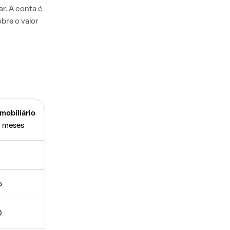
r. A conta é
bre o valor
mobiliário
 meses
o
0