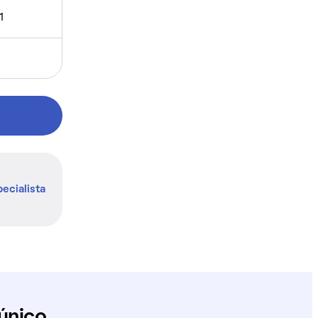
1
ecialista
único