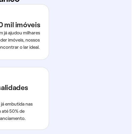
0 mil imóveis
m já ajudou milhares
der imóveis, nossos
ncontrar o lar ideal.
salidades
 já embutida nas
m até 50% de
nanciamento.