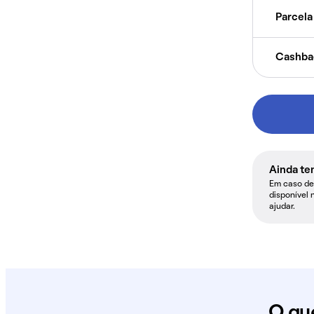
Parcela 
Cashba
Ainda te
Em caso de 
disponível 
ajudar.
O qu