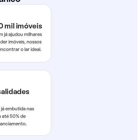
0 mil imóveis
m já ajudou milhares
der imóveis, nossos
ncontrar o lar ideal.
salidades
 já embutida nas
m até 50% de
nanciamento.