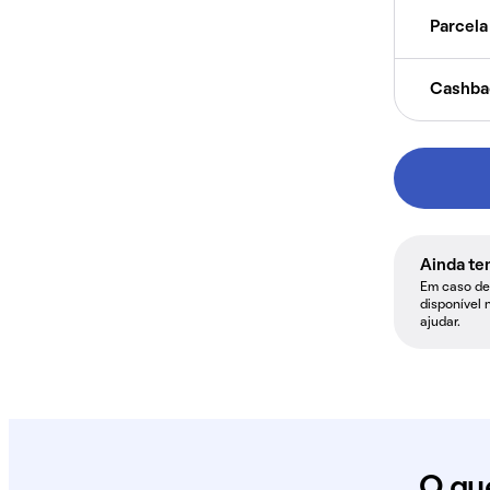
Parcela 
Cashba
Ainda te
Em caso de 
disponível 
ajudar.
O qu