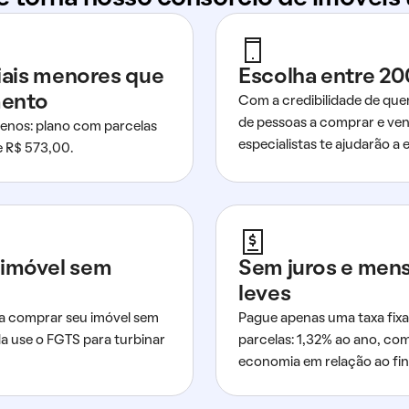
ciais menores que
Escolha entre 20
mento
Com a credibilidade de que
de pessoas a comprar e ven
nos: plano com parcelas
especialistas te ajudarão a e
de R$ 573,00.
imóvel sem
Sem juros e men
leves
a comprar seu imóvel sem
Pague apenas uma taxa fixa
da use o FGTS para turbinar
parcelas: 1,32% ao ano, co
economia em relação ao fi