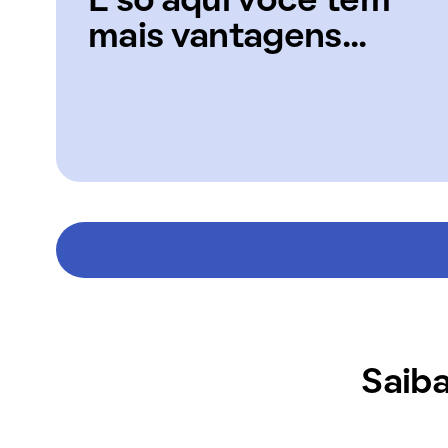
E só aqui você tem
mais vantagens...
Saiba