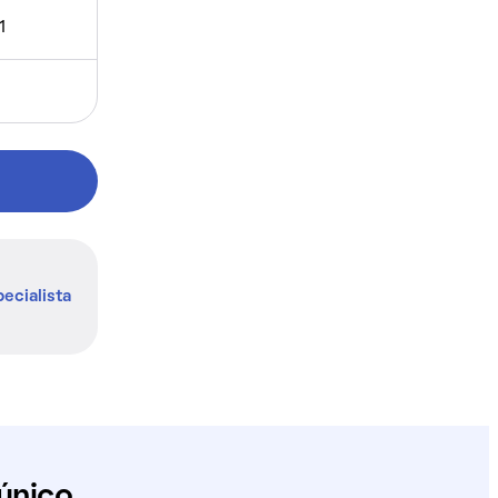
1
ecialista
único