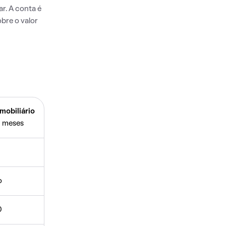
r. A conta é
bre o valor
mobiliário
 meses
o
0