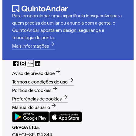
Para proporcionar uma experiência inesquecível para
quem precisa de um lar ou anuncia com a gente, o
QuintoAndar aposta em design, segurança e
tecnologia de ponta.
Mais informações
Aviso de privacidade
Termos e condições de uso
Política de Cookies
Preferências de cookies
Manual do usuário
GRPQA Ltda.
CRECI-SP J24.344