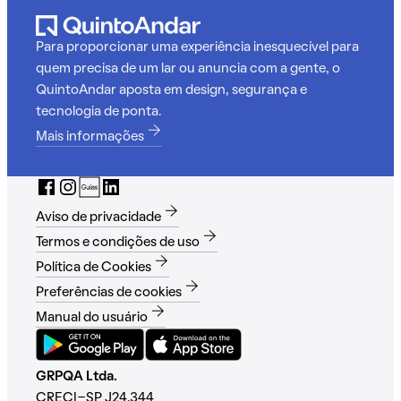
Para proporcionar uma experiência inesquecível para
quem precisa de um lar ou anuncia com a gente, o
QuintoAndar aposta em design, segurança e
tecnologia de ponta.
Mais informações
Aviso de privacidade
Termos e condições de uso
Política de Cookies
Preferências de cookies
Manual do usuário
GRPQA Ltda.
CRECI-SP J24.344