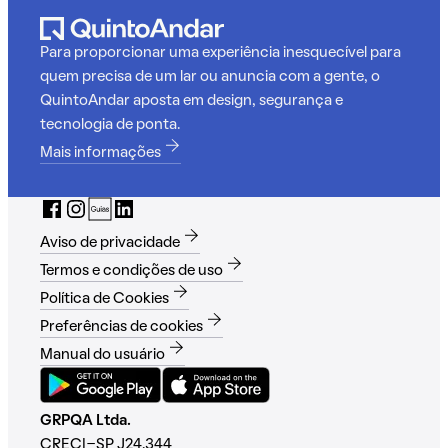
Para proporcionar uma experiência inesquecível para
quem precisa de um lar ou anuncia com a gente, o
QuintoAndar aposta em design, segurança e
tecnologia de ponta.
Mais informações
Aviso de privacidade
Termos e condições de uso
Política de Cookies
Preferências de cookies
Manual do usuário
GRPQA Ltda.
CRECI-SP J24.344