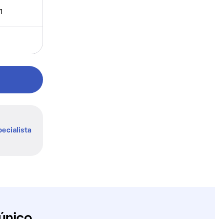
1
ecialista
único