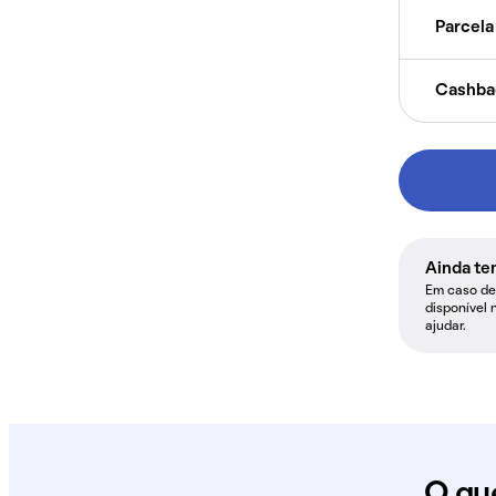
Parcela 
Cashba
Ainda te
Em caso de 
disponível 
ajudar.
O qu