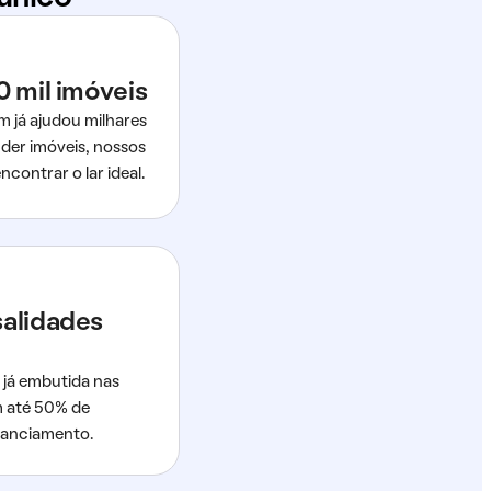
0 mil imóveis
m já ajudou milhares
der imóveis, nossos
ncontrar o lar ideal.
salidades
 já embutida nas
m até 50% de
nanciamento.