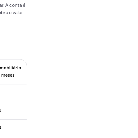
r. A conta é
bre o valor
mobiliário
 meses
o
0