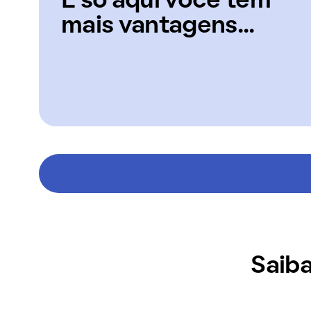
E só aqui você tem
mais vantagens...
Saiba