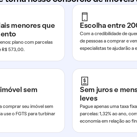
ciais menores que
Escolha entre 20
mento
Com a credibilidade de que
de pessoas a comprar e ven
nos: plano com parcelas
especialistas te ajudarão a e
de R$ 573,00.
imóvel sem
Sem juros e men
leves
a comprar seu imóvel sem
Pague apenas uma taxa fixa
da use o FGTS para turbinar
parcelas: 1,32% ao ano, co
economia em relação ao fi