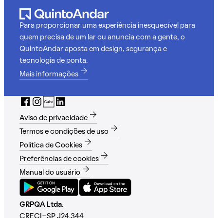
Para proporcionar uma experiência inesquecível para
quem precisa de um lar ou anuncia com a gente, o
QuintoAndar aposta em design, segurança e
tecnologia de ponta.
Mais informações
Aviso de privacidade
Termos e condições de uso
Política de Cookies
Preferências de cookies
Manual do usuário
GRPQA Ltda.
CRECI-SP J24.344