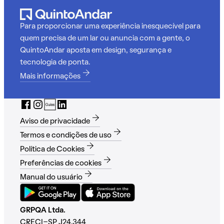
Para proporcionar uma experiência inesquecível para
quem precisa de um lar ou anuncia com a gente, o
QuintoAndar aposta em design, segurança e
tecnologia de ponta.
Mais informações
Aviso de privacidade
Termos e condições de uso
Política de Cookies
Preferências de cookies
Manual do usuário
GRPQA Ltda.
CRECI-SP J24.344