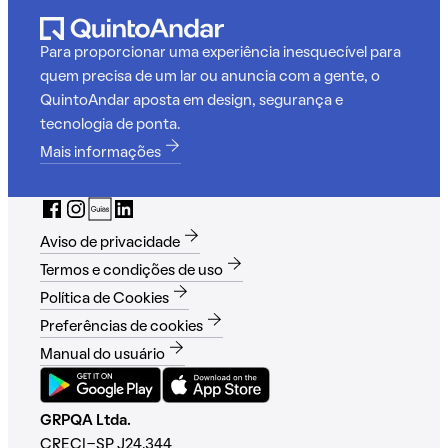
Para proporcionar uma experiência inesquecível para
quem precisa de um lar ou anuncia com a gente, o
QuintoAndar aposta em design, segurança e
tecnologia de ponta.
Mais informações
Aviso de privacidade
Termos e condições de uso
Política de Cookies
Preferências de cookies
Manual do usuário
GRPQA Ltda.
CRECI-SP J24.344