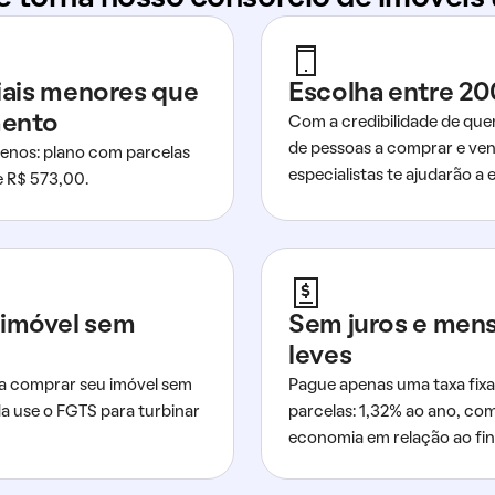
ciais menores que
Escolha entre 20
mento
Com a credibilidade de que
de pessoas a comprar e ven
nos: plano com parcelas
especialistas te ajudarão a e
de R$ 573,00.
imóvel sem
Sem juros e men
leves
a comprar seu imóvel sem
Pague apenas uma taxa fixa
da use o FGTS para turbinar
parcelas: 1,32% ao ano, co
economia em relação ao fi