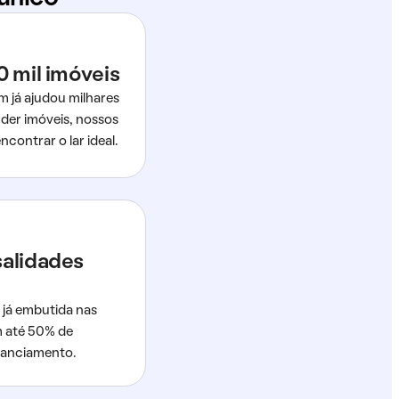
0 mil imóveis
m já ajudou milhares
der imóveis, nossos
ncontrar o lar ideal.
salidades
 já embutida nas
m até 50% de
nanciamento.