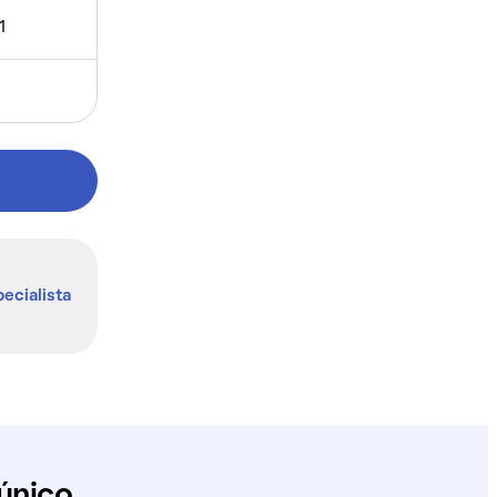
1
ecialista
único