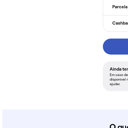
Parcela 
Cashba
Ainda te
Em caso de 
disponível 
ajudar.
O qu