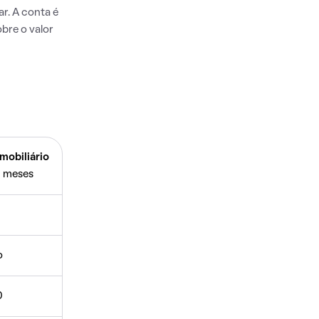
r. A conta é
bre o valor
mobiliário
 meses
o
0