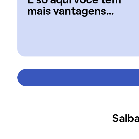
E só aqui você tem
mais vantagens...
Saiba