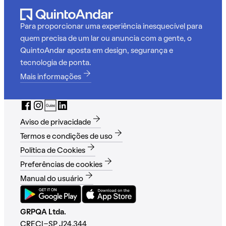
Para proporcionar uma experiência inesquecível para
quem precisa de um lar ou anuncia com a gente, o
QuintoAndar aposta em design, segurança e
tecnologia de ponta.
Mais informações
Aviso de privacidade
Termos e condições de uso
Política de Cookies
Preferências de cookies
Manual do usuário
GRPQA Ltda.
CRECI-SP J24.344