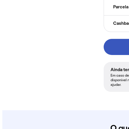
Parcela 
Cashba
Ainda te
Em caso de 
disponível 
ajudar.
O qu