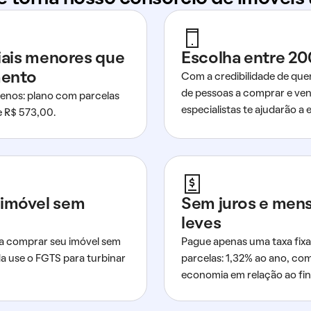
ciais menores que
Escolha entre 20
mento
Com a credibilidade de que
de pessoas a comprar e ven
nos: plano com parcelas
especialistas te ajudarão a e
de R$ 573,00.
imóvel sem
Sem juros e men
leves
a comprar seu imóvel sem
Pague apenas uma taxa fixa
da use o FGTS para turbinar
parcelas: 1,32% ao ano, co
economia em relação ao fi