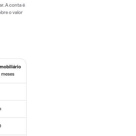
r. A conta é
bre o valor
mobiliário
 meses
o
0