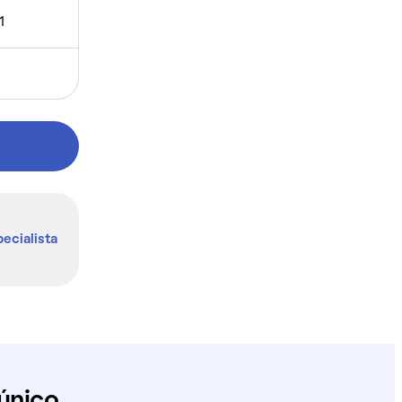
1
ecialista
único