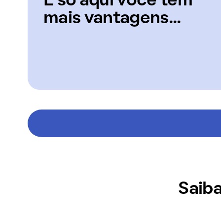
E só aqui você tem
mais vantagens...
Saiba