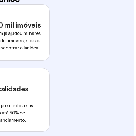
0 mil imóveis
m já ajudou milhares
der imóveis, nossos
ncontrar o lar ideal.
salidades
 já embutida nas
m até 50% de
nanciamento.