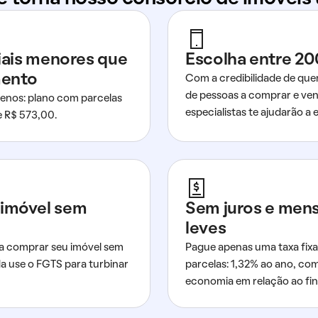
ciais menores que
Escolha entre 20
mento
Com a credibilidade de que
de pessoas a comprar e ven
nos: plano com parcelas
especialistas te ajudarão a e
de R$ 573,00.
imóvel sem
Sem juros e men
leves
a comprar seu imóvel sem
Pague apenas uma taxa fixa
da use o FGTS para turbinar
parcelas: 1,32% ao ano, co
economia em relação ao fi