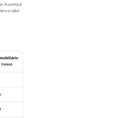
r. A conta é
bre o valor
mobiliário
 meses
o
0