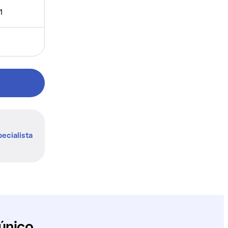
1
ecialista
único