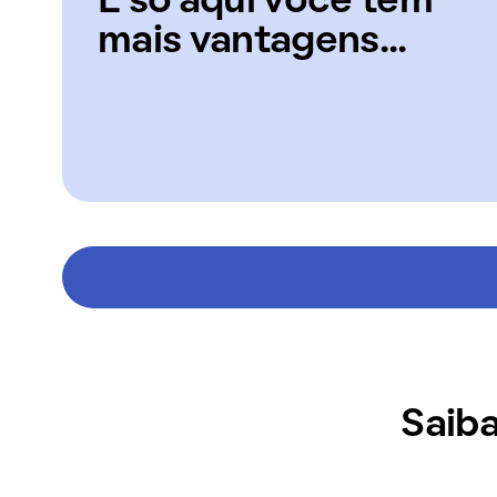
E só aqui você tem
mais vantagens...
Saiba