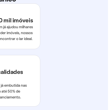
0 mil imóveis
m já ajudou milhares
der imóveis, nossos
ncontrar o lar ideal.
salidades
 já embutida nas
m até 50% de
nanciamento.