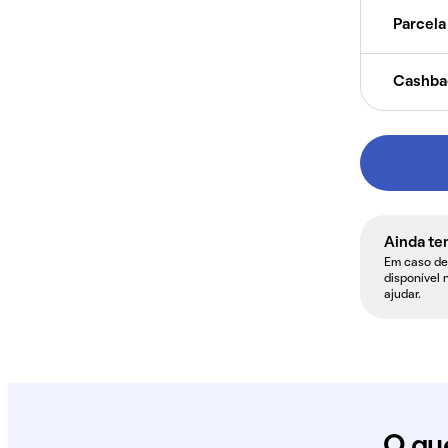
Parcela 
Cashba
Ainda te
Em caso de 
disponível 
ajudar.
O qu