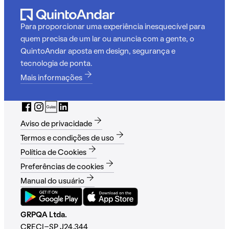
Para proporcionar uma experiência inesquecível para
quem precisa de um lar ou anuncia com a gente, o
QuintoAndar aposta em design, segurança e
tecnologia de ponta.
Mais informações
Aviso de privacidade
Termos e condições de uso
Política de Cookies
Preferências de cookies
Manual do usuário
GRPQA Ltda.
CRECI-SP J24.344