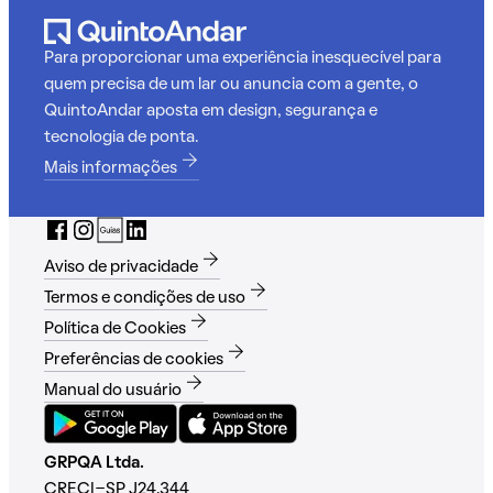
Para proporcionar uma experiência inesquecível para
quem precisa de um lar ou anuncia com a gente, o
QuintoAndar aposta em design, segurança e
tecnologia de ponta.
Mais informações
Aviso de privacidade
Termos e condições de uso
Política de Cookies
Preferências de cookies
Manual do usuário
GRPQA Ltda.
CRECI-SP J24.344