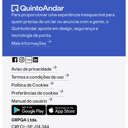
Para proporcionar uma experiência inesquecível para
quem precisa de um lar ou anuncia com a gente, o
QuintoAndar aposta em design, segurança e
tecnologia de ponta.
Mais informações
Aviso de privacidade
Termos e condições de uso
Política de Cookies
Preferências de cookies
Manual do usuário
GRPQA Ltda.
CRECI-SP J24.344