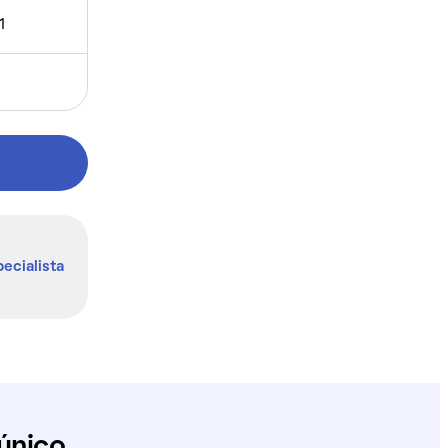
1
ecialista
único