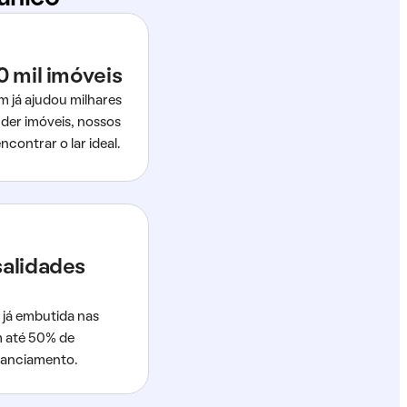
0 mil imóveis
m já ajudou milhares
der imóveis, nossos
ncontrar o lar ideal.
salidades
 já embutida nas
m até 50% de
nanciamento.