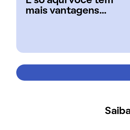
E só aqui você tem
mais vantagens...
Saiba