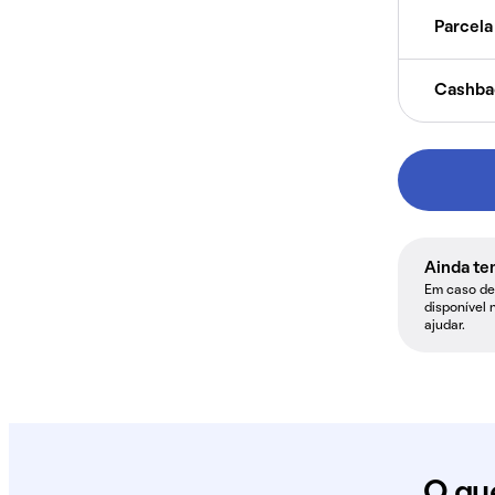
Parcela 
Cashba
Ainda te
Em caso de 
disponível 
ajudar.
O qu