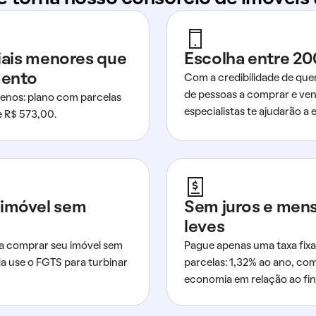
ciais menores que
Escolha entre 20
mento
Com a credibilidade de que
de pessoas a comprar e ven
nos: plano com parcelas
especialistas te ajudarão a e
de R$ 573,00.
imóvel sem
Sem juros e men
leves
a comprar seu imóvel sem
Pague apenas uma taxa fixa
da use o FGTS para turbinar
parcelas: 1,32% ao ano, co
economia em relação ao fi