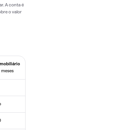
r. A conta é
bre o valor
mobiliário
 meses
o
0