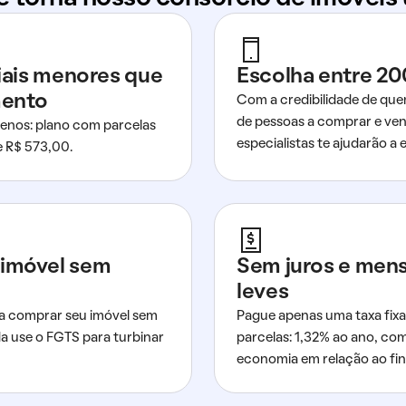
ciais menores que
Escolha entre 20
mento
Com a credibilidade de que
de pessoas a comprar e ven
nos: plano com parcelas
especialistas te ajudarão a e
de R$ 573,00.
imóvel sem
Sem juros e men
leves
a comprar seu imóvel sem
Pague apenas uma taxa fixa
da use o FGTS para turbinar
parcelas: 1,32% ao ano, co
economia em relação ao fi