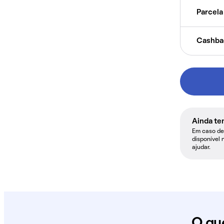
Parcela 
Cashba
Ainda te
Em caso de 
disponível 
ajudar.
O qu