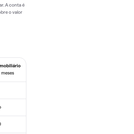
r. A conta é
bre o valor
mobiliário
 meses
o
0