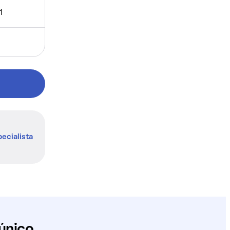
1
ecialista
único