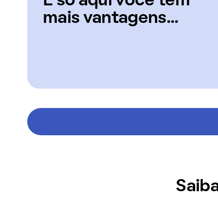
E só aqui você tem
mais vantagens...
Saiba