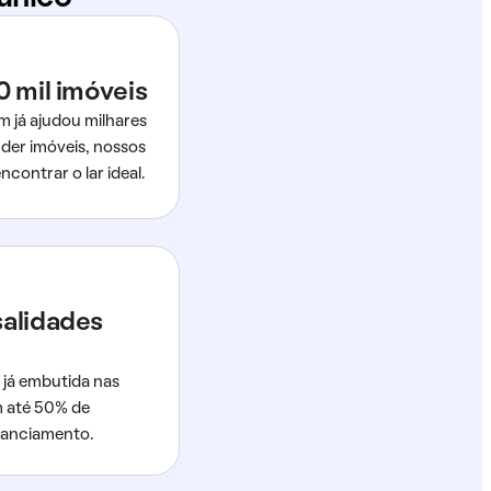
0 mil imóveis
m já ajudou milhares
der imóveis, nossos
ncontrar o lar ideal.
salidades
 já embutida nas
m até 50% de
nanciamento.