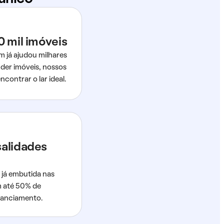
0 mil imóveis
m já ajudou milhares
der imóveis, nossos
ncontrar o lar ideal.
salidades
 já embutida nas
m até 50% de
nanciamento.