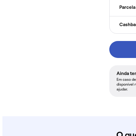
Parcela 
Cashba
Ainda te
Em caso de 
disponível 
ajudar.
O qu