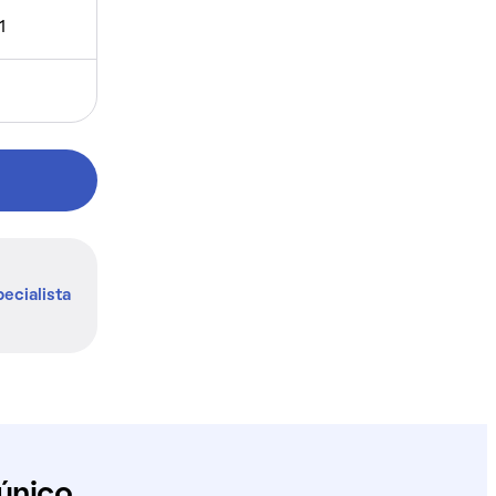
1
ecialista
único