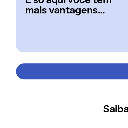
E só aqui você tem
mais vantagens...
Saiba