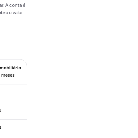
r. A conta é
bre o valor
mobiliário
 meses
o
0