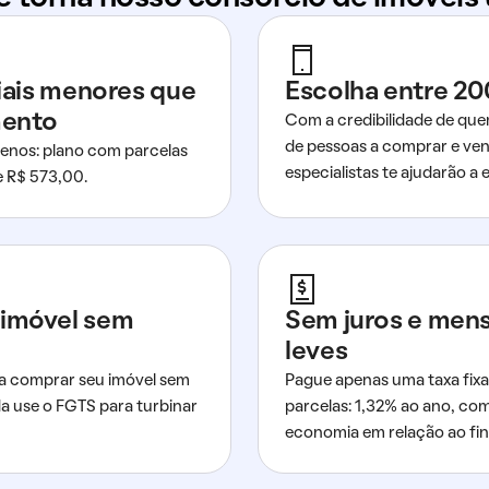
ciais menores que
Escolha entre 20
mento
Com a credibilidade de que
de pessoas a comprar e ven
nos: plano com parcelas
especialistas te ajudarão a e
de R$ 573,00.
imóvel sem
Sem juros e men
leves
a comprar seu imóvel sem
Pague apenas uma taxa fixa
da use o FGTS para turbinar
parcelas: 1,32% ao ano, co
economia em relação ao fi