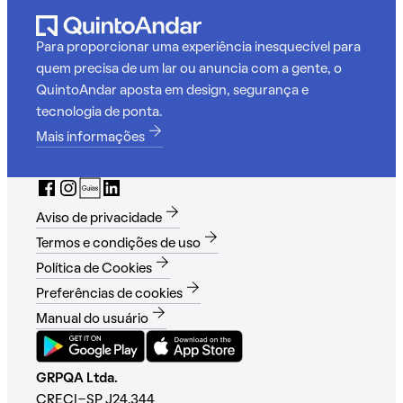
Para proporcionar uma experiência inesquecível para
quem precisa de um lar ou anuncia com a gente, o
QuintoAndar aposta em design, segurança e
tecnologia de ponta.
Mais informações
Aviso de privacidade
Termos e condições de uso
Política de Cookies
Preferências de cookies
Manual do usuário
GRPQA Ltda.
CRECI-SP J24.344