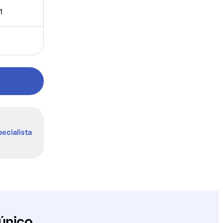
1
ecialista
único