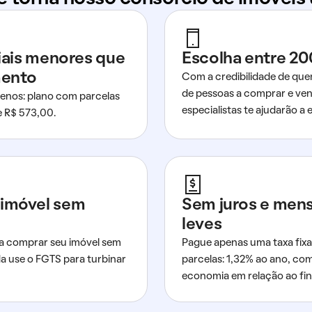
ciais menores que
Escolha entre 20
mento
Com a credibilidade de que
de pessoas a comprar e ven
nos: plano com parcelas
especialistas te ajudarão a e
de R$ 573,00.
imóvel sem
Sem juros e men
leves
a comprar seu imóvel sem
Pague apenas uma taxa fixa
da use o FGTS para turbinar
parcelas: 1,32% ao ano, co
economia em relação ao fi