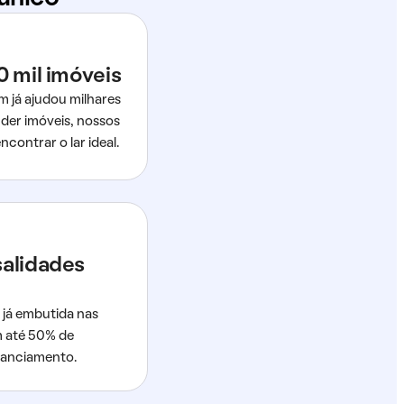
0 mil imóveis
m já ajudou milhares
der imóveis, nossos
ncontrar o lar ideal.
salidades
 já embutida nas
m até 50% de
nanciamento.