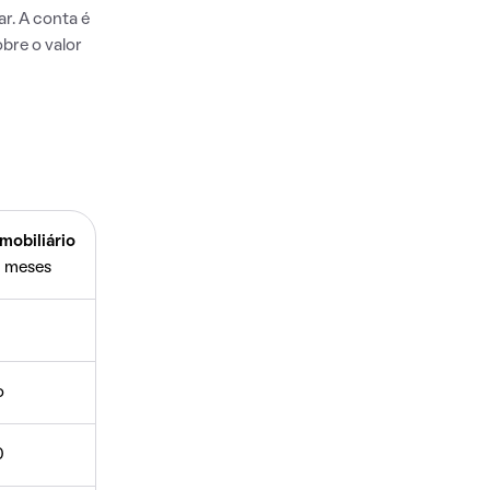
r. A conta é
bre o valor
mobiliário
 meses
o
0