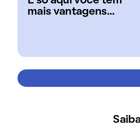
E só aqui você tem
mais vantagens...
Saiba