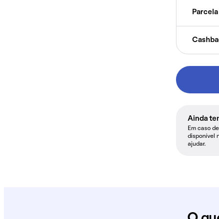
Parcela 
Cashba
Ainda te
Em caso de 
disponível 
ajudar.
O qu